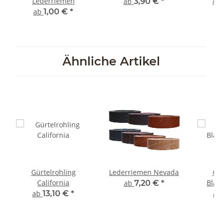
Lederriemen
/ 
ab
3,90 €
*
ab
1,00 €
*
a
Ähnliche Artikel
Gürtelrohling
Lederriemen Nevada
Gü
California
Blan
ab
7,20 €
*
ab
13,10 €
*
a