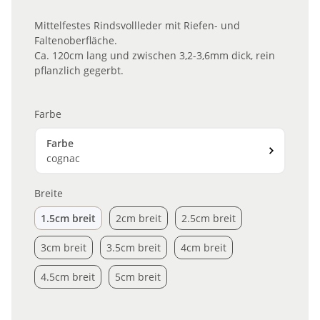
Mittelfestes Rindsvollleder mit Riefen- und
Faltenoberfläche.
Ca. 120cm lang und zwischen 3,2-3,6mm dick, rein
pflanzlich gegerbt.
Farbe
Farbe
cognac
Breite
1.5cm breit
2cm breit
2.5cm breit
1.5cm breit
2cm breit
2.5cm breit
3cm breit
3.5cm breit
4cm breit
3cm breit
3.5cm breit
4cm breit
4.5cm breit
5cm breit
4.5cm breit
5cm breit