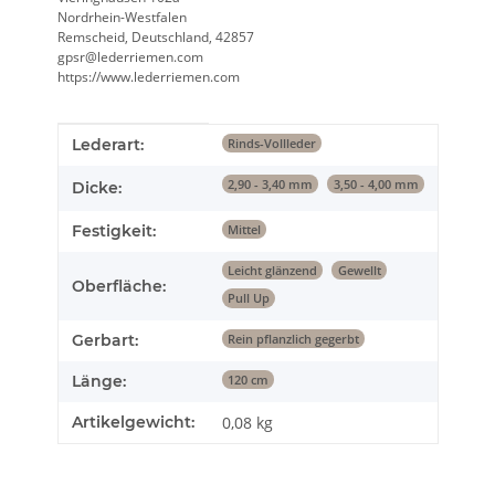
Nordrhein-Westfalen
Remscheid, Deutschland, 42857
gpsr@lederriemen.com
https://www.lederriemen.com
Produkteigenschaft
Wert
Lederart:
Rinds-Vollleder
2,90 - 3,40 mm
3,50 - 4,00 mm
Dicke:
Festigkeit:
Mittel
Leicht glänzend
Gewellt
Oberfläche:
Pull Up
Gerbart:
Rein pflanzlich gegerbt
Länge:
120 cm
Artikelgewicht:
0,08
kg