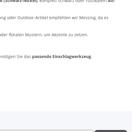
 (Schwarz-Nickel)
, komplett schwarz oder rustikalem
Alt-
ung oder Outdoor-Artikel empfehlen wir Messing, da es
der floralen Mustern, um Akzente zu setzen.
benötigen Sie das
passende Einschlagwerkzeug
.