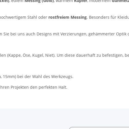
ckel)
, edlem
Messing (Gold)
, warmem
Kupfer
, modernem
Gunmetal
hochwertigem Stahl oder
rostfreiem Messing
. Besonders für Kleid
n Sie bei uns auch Designs mit Verzierungen, gehämmerter Optik o
len (Kappe, Öse, Kugel, Niet). Um diese dauerhaft zu befestigen, 
m, 15mm) bei der Wahl des Werkzeugs.
Ihren Projekten den perfekten Halt.