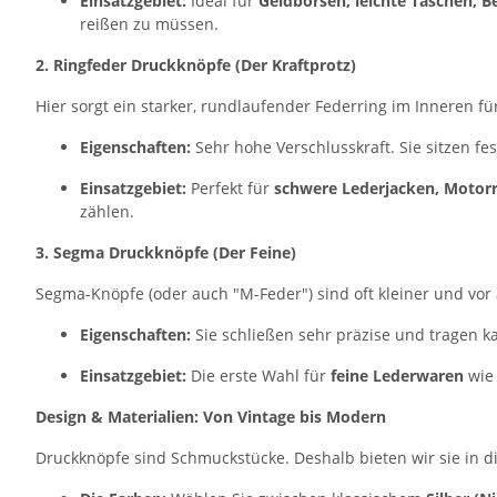
Einsatzgebiet:
Ideal für
Geldbörsen, leichte Taschen, B
reißen zu müssen.
2. Ringfeder Druckknöpfe (Der Kraftprotz)
Hier sorgt ein starker, rundlaufender Federring im Inneren fü
Eigenschaften:
Sehr hohe Verschlusskraft. Sie sitzen fe
Einsatzgebiet:
Perfekt für
schwere Lederjacken, Motorr
zählen.
3. Segma Druckknöpfe (Der Feine)
Segma-Knöpfe (oder auch "M-Feder") sind oft kleiner und vor 
Eigenschaften:
Sie schließen sehr präzise und tragen kau
Einsatzgebiet:
Die erste Wahl für
feine Lederwaren
wie 
Design & Materialien: Von Vintage bis Modern
Druckknöpfe sind Schmuckstücke. Deshalb bieten wir sie in d