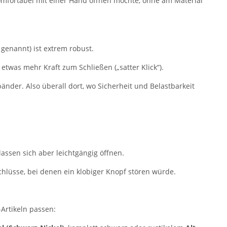
mfortabel mit einer Hand öffnen möchte, ohne am Material
 genannt) ist extrem robust.
etwas mehr Kraft zum Schließen („satter Klick“).
änder. Also überall dort, wo Sicherheit und Belastbarkeit
lassen sich aber leichtgängig öffnen.
chlüsse, bei denen ein klobiger Knopf stören würde.
Artikeln passen: