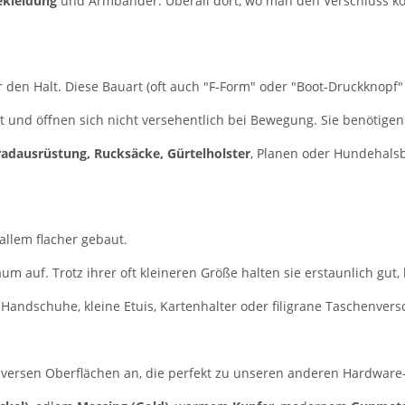
ekleidung
und Armbänder. Überall dort, wo man den Verschluss ko
r den Halt. Diese Bauart (oft auch "F-Form" oder "Boot-Druckknopf"
st und öffnen sich nicht versehentlich bei Bewegung. Sie benötigen 
adausrüstung, Rucksäcke, Gürtelholster
, Planen oder Hundehalsb
allem flacher gebaut.
m auf. Trotz ihrer oft kleineren Größe halten sie erstaunlich gut, 
Handschuhe, kleine Etuis, Kartenhalter oder filigrane Taschenvers
iversen Oberflächen an, die perfekt zu unseren anderen Hardware-