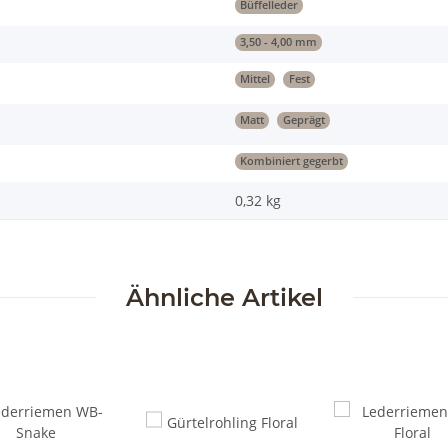
Büffelleder
3,50 - 4,00 mm
Mittel
Fest
Matt
Geprägt
Kombiniert gegerbt
0,32
kg
Ähnliche Artikel