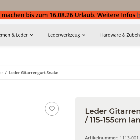
 machen bis zum 16.08.26 Urlaub. Weitere Infos
h
emen & Leder
Lederwerkzeug
Hardware & Zubeh
te
Leder Gitarrengurt Snake
Leder Gitarre
/ 115-155cm la
Artikelnummer:
1113-001