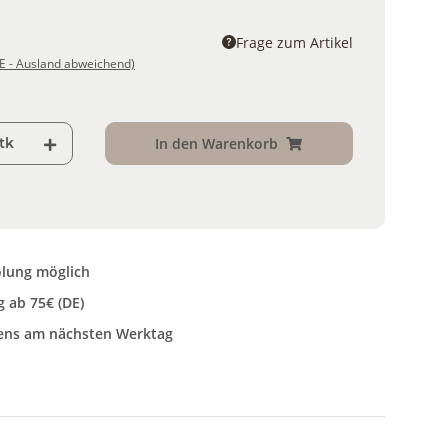
Frage zum Artikel
E - Ausland abweichend)
tk
In den Warenkorb
lung möglich
 ab 75€ (DE)
tens am nächsten Werktag