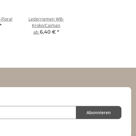
Floral
Lederriemen WB-
Kroko/Caiman
*
ab
6,40 €
*
Abonnieren