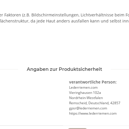
Faktoren (z.B. Bildschirmeinstellungen, Lichtverhältnisse beim Fo
ächenstruktur, da jede Haut anders ausfallen kann und selbst in
Angaben zur Produktsicherheit
verantwortliche Person:
Lederriemen.com
Vieringhausen 102a
Nordrhein-Westfalen
Remscheid, Deutschland, 42857
gpsr@lederriemen.com
https://www.lederriemen.com