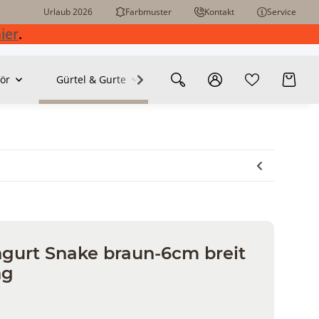
Urlaub 2026
Farbmuster
Kontakt
Service
ier
.
ör
Gürtel & Gurte
ngurt Snake braun-6cm breit
ng