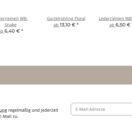
derriemen WB-
Gürtelrohling Floral
Lederriemen WB-
Snake
ab
13,10 €
*
ab
6,50 €
ab
6,40 €
*
rung
regelmäßig und jederzeit
E-Mail zu.