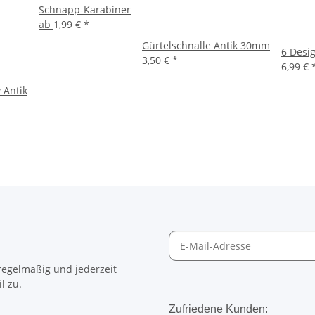
Schnapp-Karabiner
ab
1,99 €
*
Gürtelschnalle Antik 30mm
6 Desi
3,50 €
*
6,99 €
 Antik
egelmäßig und jederzeit
l zu.
Zufriedene Kunden: