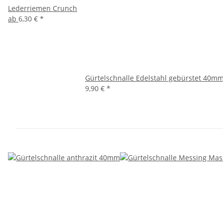
Lederriemen Crunch
ab
6,30 €
*
Gürtelschnalle Edelstahl gebürstet 40m
9,90 €
*