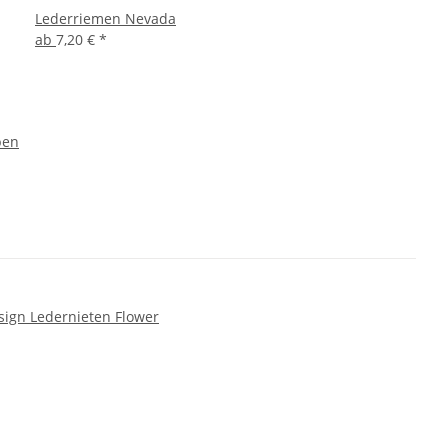
Lederriemen Nevada
ab
7,20 €
*
ben