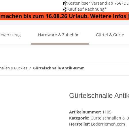
Kostenloser Versand ab 75€ (DE
Kauf auf Rechnung*
 machen bis zum 16.08.26 Urlaub. Weitere Infos
erwerkzeug
Hardware & Zubehör
Gürtel & Gurte
nallen & Buckles
Gürtelschnalle Antik 40mm
Gürtelschnalle Ant
Artikelnummer:
1105
Kategorie:
Gürtelschnallen & B
Hersteller:
Lederriemen.com