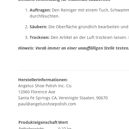
Auftragen:
Den Reiniger mit einem Tuch, Schwamm 
durchfeuchten.
Säubern:
Die Oberfläche gründlich bearbeiten un
Trocknen:
Den Artikel an der Luft trocknen lassen
Hinweis: Vorab immer an einer unauffälligen Stelle testen
Herstellerinformationen:
Angelus Shoe Polish Inc. Co.
12060 Florence Ave
Santa Fe Springs CA, Vereinigte Staaten, 90670
paul@angelusshoepolish.com
Produkteigenschaft
Wert
0,27
kg
Artikelgewicht: