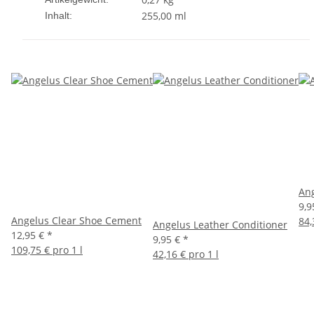
255,00 ml
Inhalt:
An
9,9
Angelus Clear Shoe Cement
84,
Angelus Leather Conditioner
12,95 €
*
9,95 €
*
109,75 € pro 1 l
42,16 € pro 1 l