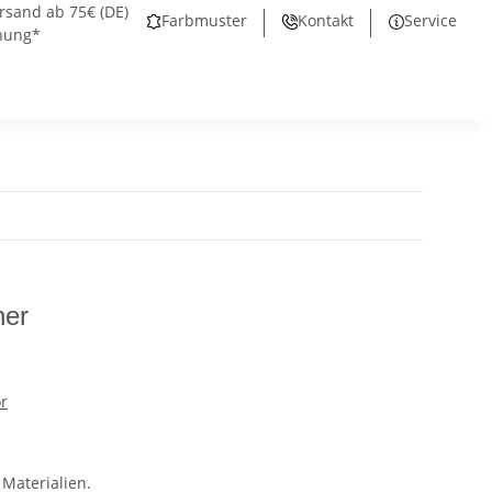
rsand ab 75€ (DE)
Farbmuster
Kontakt
Service
nung*
ner
r
 Materialien.